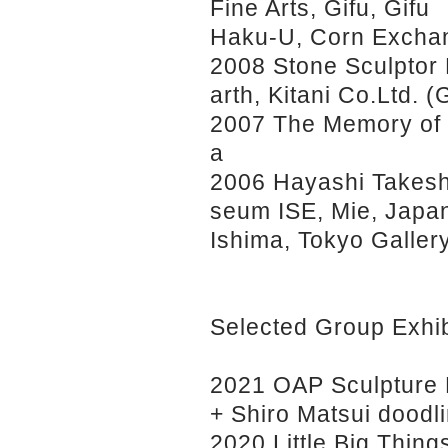
Fine Arts, Gifu, Gifu
Haku-U, Corn Exchan
2008 Stone Sculptor 
arth, Kitani Co.Ltd. (
2007 The Memory of 
a
2006 Hayashi Takeshi
seum ISE, Mie, Japa
Ishima, Tokyo Galler
Selected Group Exhib
2021 OAP Sculpture 
+ Shiro Matsui doodl
2020 Little Big Thin