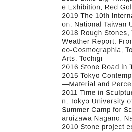
e Exhibition, Red Gol
2019 The 10th Intern
on, National Taiwan U
2018 Rough Stones, 
Weather Report: Fro
eo-Cosmographia, To
Arts, Tochigi
2016 Stone Road in Ta
2015 Tokyo Contempo
—Material and Percep
2011 Time in Sculptu
n, Tokyo University o
Summer Camp for Scu
aruizawa Nagano, N
2010 Stone project ex